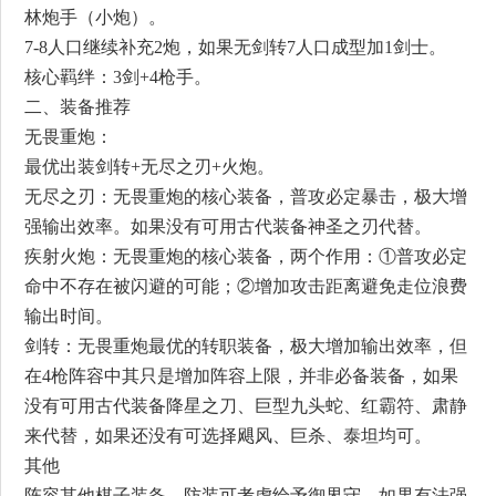
林炮手（小炮）。
7-8人口继续补充2炮，如果无剑转7人口成型加1剑士。
核心羁绊：3剑+4枪手。
二、装备推荐
无畏重炮：
最优出装剑转+无尽之刃+火炮。
无尽之刃：无畏重炮的核心装备，普攻必定暴击，极大增
强输出效率。如果没有可用古代装备神圣之刃代替。
疾射火炮：无畏重炮的核心装备，两个作用：①普攻必定
命中不存在被闪避的可能；②增加攻击距离避免走位浪费
输出时间。
剑转：无畏重炮最优的转职装备，极大增加输出效率，但
在4枪阵容中其只是增加阵容上限，并非必备装备，如果
没有可用古代装备降星之刀、巨型九头蛇、红霸符、肃静
来代替，如果还没有可选择飓风、巨杀、泰坦均可。
其他
阵容其他棋子装备，防装可考虑给予御界守，如果有法强