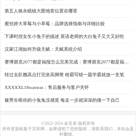
第五人格永眠镇大图地窖位置在哪里
蜜丝婷大草莓与小草莓：品牌选择指南与详细比较
下课时捏女生小兔子的描述 英语老师的大白兔子又大又好吃
汉家江湖如何升级天赋：天赋系统介绍
赛博朋克2077都是福报怎么完美完成：赛博朋克2077都是福报任务解析
转过去趴翘高点打完坐高脚凳 校霸写错一题学霸就放一支笔
XXXXXL18waswas：售后服务与客户关怀
被男生㖭你的小兔兔没感觉 每走一步就深深的撞一下自己
©2022-2024 金言表 版权所有
所有资源收集于互联网，如果侵犯了您的版权，请联系我们，本站会及
时删除。