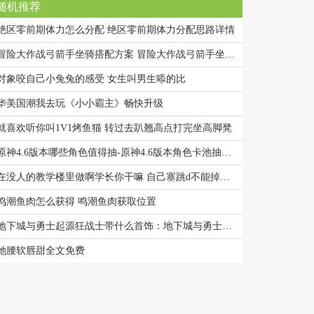
随机推荐
绝区零前期体力怎么分配 绝区零前期体力分配思路详情
冒险大作战弓箭手坐骑搭配方案 冒险大作战弓箭手坐骑搭配方案
对象咬自己小兔兔的感受 女生叫男生㖭的比
华美国潮我去玩《小小霸主》畅快升级
就喜欢听你叫1V1烤鱼猫 转过去趴翘高点打完坐高脚凳
原神4.6版本哪些角色值得抽-原神4.6版本角色卡池抽取建议
在没人的教学楼里做啊学长你干嘛 自己塞跳d不能掉出来上学作文
鸣潮鱼肉怎么获得 鸣潮鱼肉获取位置
地下城与勇士起源狂战士带什么首饰：地下城与勇士起源狂战士首饰推荐
她腰软唇甜全文免费