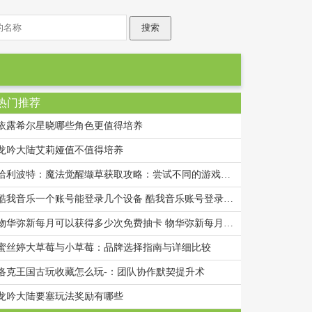
热门推荐
依露希尔星晓哪些角色更值得培养
龙吟大陆艾莉娅值不值得培养
哈利波特：魔法觉醒缬草获取攻略：尝试不同的游戏设置
酷我音乐一个账号能登录几个设备 酷我音乐账号登录设备说明
物华弥新每月可以获得多少次免费抽卡 物华弥新每月免费抽卡次数统计
蜜丝婷大草莓与小草莓：品牌选择指南与详细比较
洛克王国古玩收藏怎么玩-：团队协作默契提升术
龙吟大陆要塞玩法奖励有哪些