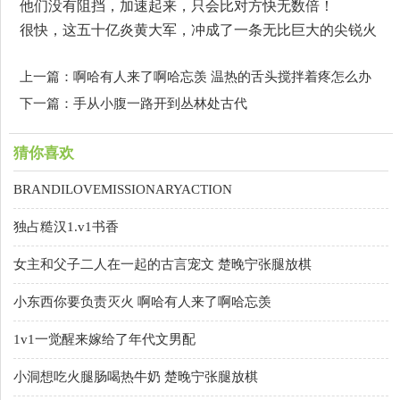
他们没有阻挡，加速起来，只会比对方快无数倍！
很快，这五十亿炎黄大军，冲成了一条无比巨大的尖锐火
上一篇：啊哈有人来了啊哈忘羡 温热的舌头搅拌着疼怎么办
下一篇：手从小腹一路开到丛林处古代
猜你喜欢
BRANDILOVEMISSIONARYACTION
独占糙汉1.v1书香
女主和父子二人在一起的古言宠文 楚晚宁张腿放棋
小东西你要负责灭火 啊哈有人来了啊哈忘羡
1v1一觉醒来嫁给了年代文男配
小洞想吃火腿肠喝热牛奶 楚晚宁张腿放棋