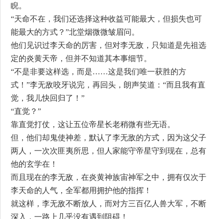
睨。
“天命不在，我们还选择这种收益可能最大，但损失也可
能最大的方式？”北堂烟微微皱眉问。
他们见识过李天命的厉害，但对李无敌，只知道是先祖选
定的炎黄天帝，但并不知道其本事细节。
“不是非要这样选，而是……这是我们唯一获胜的方
式！”李无敌咬牙说完，再回头，朗声笑道：“而且我有直
觉，我儿快回归了！”
“直觉？”
靠直觉打仗，这让五位帝星长老稍微有些无语。
但，他们却鬼使神差，默认了李无敌的方式，因为这父子
两人，一次次匪夷所思，但人家能守帝星守到现在，总有
他的玄学在！
而且现在的李无敌，在炎黄神族宙神军之中，拥有仅次于
李天命的人气，全军都用拥护他的指挥！
就这样，李无敌不断放人，而对方三百亿人兽大军，不断
深入，一路上几乎没有遇到阻碍！