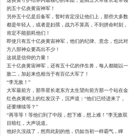
这炎黄守护结界内最核心的军团，是由五大帝星长老带领
的五十亿炎黄宙神军！
另外五十亿是后备军，暂时肯定没让他们上，那些大多数
都是年轻人，或者是妇孺，战力不算高，不到拼命时刻，
肯定不能损耗他们！
即使只有五十亿炎黄宙神军，他们的纪律、意念，也比对
方八部神众要高出不少！
这就是信仰的力量！
五十亿炎黄宙神军，还有五十亿的伴生兽，每人都能以一
敌二，加起来也相当于有百亿大军了！
“李无敌！”
大军最前方，那帝星长老东方太生望向前方那一个站在金
红色炎黄棺上的红发汉子，沉声道：“他们已经进来了，
还要继续等？”
“再等等！等他们到了中段，想下难，想上难！”李无敌双
目暗红，大声说道。
他好久没战了，然而此刻的他，仍如当初一样霸气，睥