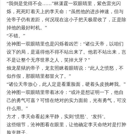
“我倒是觉得不会……”林潇霆一双眼睛里，紫色雷光闪
烁，死死盯着天上的李天命：“虽然他的进步神速，但与
沧帝子仍有差距，何况现在这小子把天极星收了，正是除
掉他的最好时机。”
“不错。”
沧神图一双眼睛里也是闪烁着凶芒：“诸位天帝，以咱们
设下的局，是逼得他不得不站出来了。他若不站出来，岂
不是让整个无序世界之人，笑掉大牙？”
烛龙星狱的帝子，龙玄照眯着眼睛说：“此人之愤怒，不
似作假，那眼睛里都冒火了。”
“诸位天帝放心，此人定是看重脸面，硬着头皮挑衅我。”
沧神图一双眼睛里带着冰冷：“或许是想证明一下，他自
己的勇气可嘉？可惜在绝对的实力面前，光有勇气，可没
什么用。”
方才，李天命看起来平静，实则‘愤怒’、‘发抖’。
这些细节，沧神图看在眼里，让他确定李天命绝对是打肿
脸充胖子。