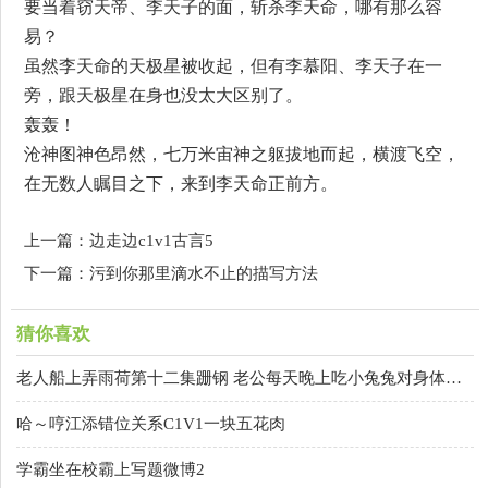
要当着窃天帝、李天子的面，斩杀李天命，哪有那么容
易？
虽然李天命的天极星被收起，但有李慕阳、李天子在一
旁，跟天极星在身也没太大区别了。
轰轰！
沧神图神色昂然，七万米宙神之躯拔地而起，横渡飞空，
在无数人瞩目之下，来到李天命正前方。
上一篇：边走边c1v1古言5
下一篇：污到你那里滴水不止的描写方法
猜你喜欢
老人船上弄雨荷第十二集跚钢 老公每天晚上吃小兔兔对身体好吗
哈～哼江添错位关系C1V1一块五花肉
学霸坐在校霸上写题微博2