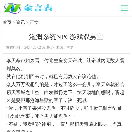
首页
>
资讯
> 正文
灌溉系统NPC游戏双男主
发布时间： 2024-03-02 09:36:37 来源：匿名
李天命声如轰雷，传遍整座窃天帝城，让帝城内无数人震
撼莫名。
就在他刚刚回来时，就已有无数人在议论他。
众人万万没想到的是，才过了这么一会儿，李天命就登临
窃天帝城之上空，白发飘扬之下，惊天动地的怒喝，听起
来是要跟那沧海星狱的帝子，决一死战！
“唉，小帝子果然没忍住，不过确实，那几位无耻之徒做
出如此之事，哪个男人能忍住？”
“不错，我看那沧神图，一直与那桐天帝眉来眼去，当真