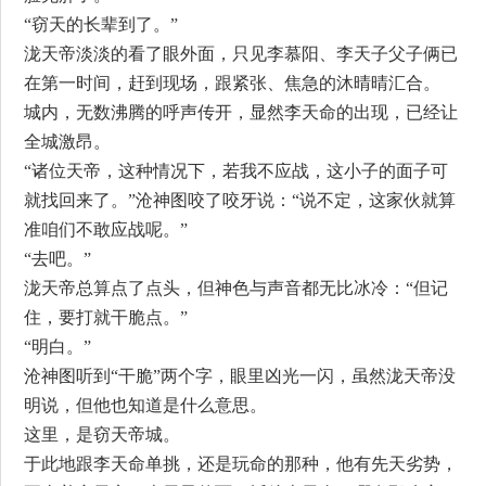
“窃天的长辈到了。”
泷天帝淡淡的看了眼外面，只见李慕阳、李天子父子俩已
在第一时间，赶到现场，跟紧张、焦急的沐晴晴汇合。
城内，无数沸腾的呼声传开，显然李天命的出现，已经让
全城激昂。
“诸位天帝，这种情况下，若我不应战，这小子的面子可
就找回来了。”沧神图咬了咬牙说：“说不定，这家伙就算
准咱们不敢应战呢。”
“去吧。”
泷天帝总算点了点头，但神色与声音都无比冰冷：“但记
住，要打就干脆点。”
“明白。”
沧神图听到“干脆”两个字，眼里凶光一闪，虽然泷天帝没
明说，但他也知道是什么意思。
这里，是窃天帝城。
于此地跟李天命单挑，还是玩命的那种，他有先天劣势，