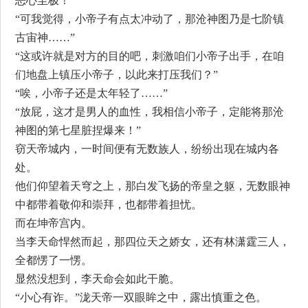
恶心至极！”
“可我觉得，小帝子有点太冲动了，那沧神图乃是七阶镇
古宙神……”
“这或许就是对方的目的吧，刺激咱们小帝子出手，在咱
们地盘上镇压小帝子，以此来打压我们？”
“唉，小帝子还是太年轻了……”
“放屁，这才是男人的血性，我相信小帝子，定能将那沧
神图的第七星脏捏爆来！”
窃天帝城内，一时间便有无数族人，纷纷出现在城内各
处。
他们仰望着天穹之上，那白发飞扬的帝皇之躯，无数眼神
中都带着敬仰和崇拜，也都带着担忧。
而在坤帝宫内。
当李天命悍然而起，那四位天之娇女，还有林潇霆三人，
全都愣了一愣。
显然没想到，李天命会如此干脆。
“小心有诈。”泷天帝一双眼眸之中，露出慎重之色。