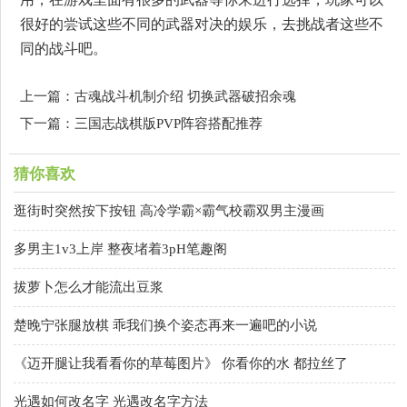
很好的尝试这些不同的武器对决的娱乐，去挑战者这些不
同的战斗吧。
上一篇：古魂战斗机制介绍 切换武器破招余魂
下一篇：三国志战棋版PVP阵容搭配推荐
猜你喜欢
逛街时突然按下按钮 高冷学霸×霸气校霸双男主漫画
多男主1v3上岸 整夜堵着3pH笔趣阁
拔萝卜怎么才能流出豆浆
楚晚宁张腿放棋 乖我们换个姿态再来一遍吧的小说
《迈开腿让我看看你的草莓图片》 你看你的水 都拉丝了
光遇如何改名字 光遇改名字方法