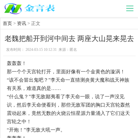
首页
>
资讯
> 正文
老魏把船开到河中间去 两座大山晃来晃去
发布时间： 2024-03-15 10:12:31 来源：匿名
轰轰轰！
那一个个天宫轮打开，里面好像有一个金黄色的漩涡！
“该不会冒出鬼吧？”李天命一直猜测炎黄大魔和战天神族
有关系，难道真的是……
“什么鬼？”李无敌鄙夷看了李天命一眼，说了一声没见
识，然后李天命便看到，那些无敌军团的胸口天宫轮轰然
震动起来，竟然无数的火烧云恒星源力量涌入了它们这天
宫轮之中！
“开炮！”李无敌大吼一声。