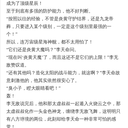
成为了顶级星辰！
至于到底有多强的防护能力，他不好判断。
“按照以往的经验，不管是炎黄守护结界，还是九龙帝
葬，只要进入某个级别，一定是这个级别里最强的一
个！”
所以，连万宙级星海神舰，都不太用怕了！
“它们还是炎黄大魔吗？”李天命问。
“现在叫‘炎黄天魔’了，而且这还不是它们的上限！”李无
敌赞叹道。
“还有其他吗？造化太阳的战斗能力，就这啊？”李天命故
意刺激他的，他其实依然很安心了。
“臭小子，瞪大眼睛看吧！”
轰！
李无敌说完后，他和那太虚叔叔一起遁入火烧云之中，那
太虚叔叔化作一头金色神龙，缠绕李无敌飞舞，这明明只
有八方垿境的两位，此刻却给李天命一种非常可怕的感
觉！