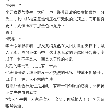
“棺来！”
李无敌霸气横生，大吼一声，那升级后的炎黄棺猛然一分
为二，其中那棺盖竟然镇压在李无敌的头顶上，而那棺身
更大，则镇压在了那金色神龙身上！
轰！
“我靠！”
李天命亲眼看着，那炎黄棺竟然在太阳力量的支撑下，融
入了李无敌的身体当中，这让李无敌的身体膨胀起来，变
成了一种不再是人，而是炎黄棺的材质！
此刻的李无敌，足足有百米高！
他表情僵硬，浑身散发一种热烈的死气，神威不但攀升，
出现了一种让人心颤的气质！
包括那金色神龙也是如此，有着一种铜质的感觉，比宙神
还要失去血肉感觉！
“棺人？牛啊！人家是官人，义父，你成棺人了！”李天命
哑然笑道。