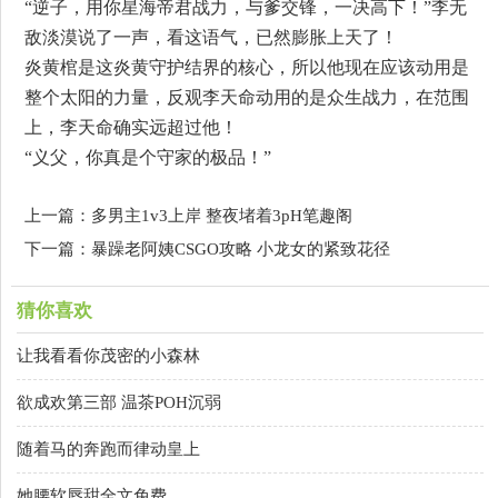
“逆子，用你星海帝君战力，与爹交锋，一决高下！”李无
敌淡漠说了一声，看这语气，已然膨胀上天了！
炎黄棺是这炎黄守护结界的核心，所以他现在应该动用是
整个太阳的力量，反观李天命动用的是众生战力，在范围
上，李天命确实远超过他！
“义父，你真是个守家的极品！”
上一篇：多男主1v3上岸 整夜堵着3pH笔趣阁
下一篇：暴躁老阿姨CSGO攻略 小龙女的紧致花径
猜你喜欢
让我看看你茂密的小森林
欲成欢第三部 温茶POH沉弱
随着马的奔跑而律动皇上
她腰软唇甜全文免费