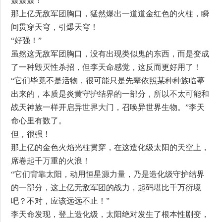
轰轰轰！
那上亿无敌军团胸口，猛然爆出一道道金红色的火柱，瞬
间贯穿天穹，引爆天穹！
“好强！”
虽然这无敌军团胸口，没有出现类似鬼的东西，而是变成
了一种毁灭性杀招，但李天命感觉，这反而更好用了！
“它们毕竟不是活物，很可能只是先辈依照某种种族临摹
出来的，本质是炎黄守护结界的一部分，所以不太可能和
战天神族一样开启异世界大门，召唤异世界生物。”李天
命心里有数了。
但，很强！
那上亿的金色火焰光柱贯穿，在这造化级太阳的天空上，
席卷起千万重的火浪！
“它们背靠太阳，动用恒星源力量，乃是造化级守护结界
的一部分，这上亿无敌军团的战力，起码堪比千万衍境
吧？不对，应该远远不止！”
李天命发现，登上造化级，太阳绝对发生了根本性剧变，